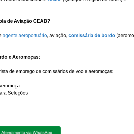
cola de Aviação CEAB?
de
agente aeroportuário
, aviação,
comissária de bordo
(aeromoç
rdo e Aeromoças:
evista de emprego de comissários de voo e aeromoças:
 Aeromoça
ara Seleções