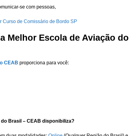
 comunicar-se com pessoas,
r Curso de Comissário de Bordo SP
da Melhor Escola de Aviação do
ão CEAB
proporciona para você:
do Brasil – CEAB disponibiliza?
 em duas modalidades:
Online
(Qualquer Região do Brasil) e