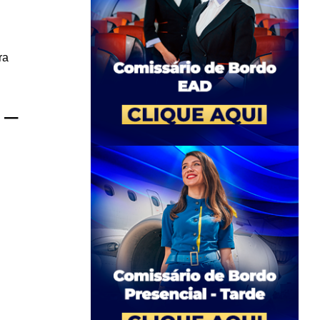
ra
 –