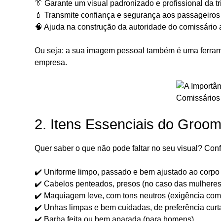
👔 Garante um visual padronizado e profissional da t
💄 Transmite confiança e segurança aos passageiros
🧠 Ajuda na construção da autoridade do comissário 
Ou seja: a sua imagem pessoal também é uma ferrame
empresa.
2. Itens Essenciais do Groo
Quer saber o que não pode faltar no seu visual? Conf
✔️ Uniforme limpo, passado e bem ajustado ao corpo
✔️ Cabelos penteados, presos (no caso das mulheres
✔️ Maquiagem leve, com tons neutros (exigência co
✔️ Unhas limpas e bem cuidadas, de preferência curt
✔️ Barba feita ou bem aparada (para homens)