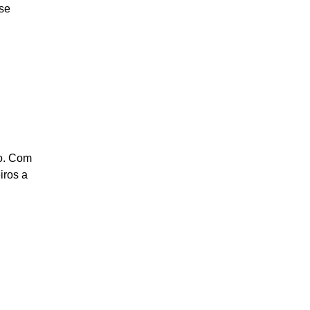
 se
ão. Com
iros a