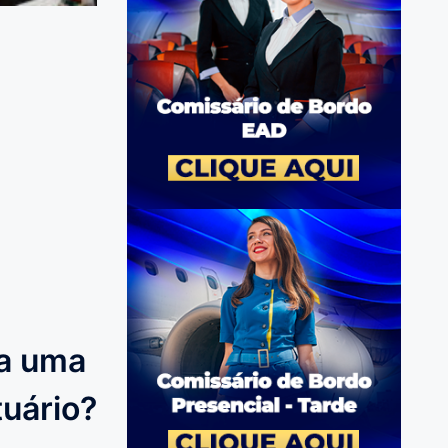
ra uma
uário?