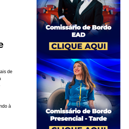
e
ais de
a
o
ndo à