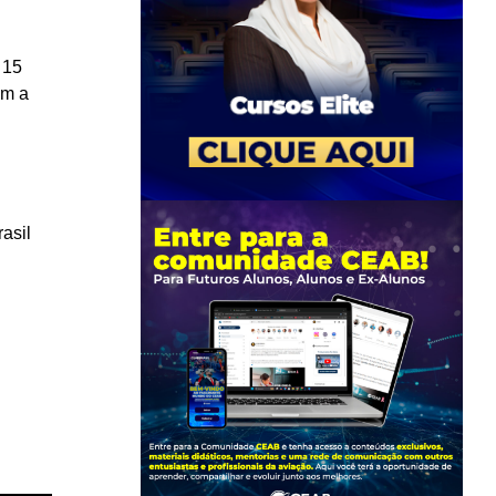
 15
om a
asil