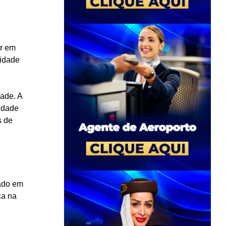
ir em
vidade
ade. A
idade
s de
ado em
ca na