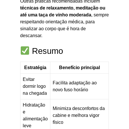
Outras práticas recomendadas incluem
técnicas de relaxamento, meditação ou
até uma taça de vinho moderada
, sempre
respeitando orientação médica, para
sinalizar ao corpo que é hora de
descansar.
Resumo
Estratégia
Benefício principal
Evitar
Facilita adaptação ao
dormir logo
novo fuso horário
na chegada
Hidratação
Minimiza desconfortos da
e
cabine e melhora vigor
alimentação
físico
leve