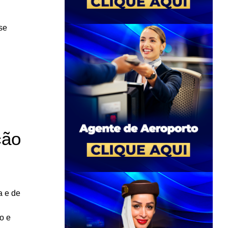
se
ção
a e de
o e