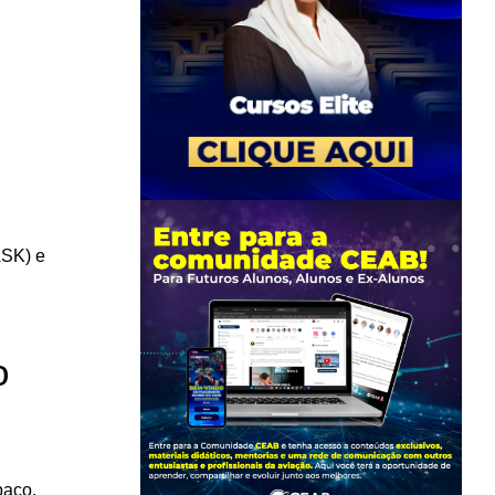
ASK) e
o
paço.