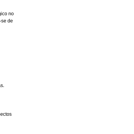
gico no
-se de
s.
pectos