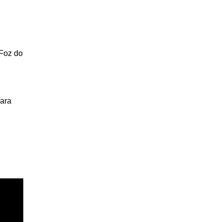
–Foz do
para