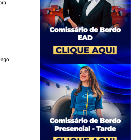
ara
ongo